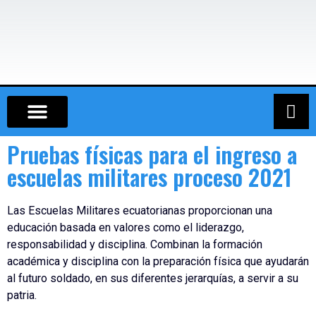
ESCUELA DE IWIAS
FUERZA AÉREA ECUATORIANA – FAE
POLICÍA NACIONAL
Pruebas físicas para el ingreso a
escuelas militares proceso 2021
Las Escuelas Militares ecuatorianas proporcionan una
educación basada en valores como el liderazgo,
responsabilidad y disciplina. Combinan la formación
académica y disciplina con la preparación física que ayudarán
al futuro soldado, en sus diferentes jerarquías, a servir a su
patria.